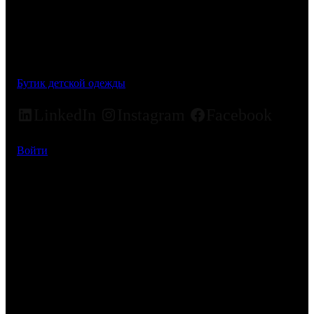
Бутик детской одежды
LinkedIn
Instagram
Facebook
Войти
Простите за пыль! Мы
работаем над чем-то
потрясающим –
возвращайтесь немного
позже!