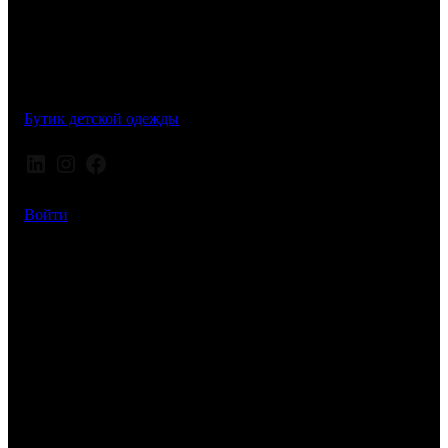
Бутик детской одежды
LinkedIn
Instagram
Facebook
Войти
Простите за пыль! Мы
работаем над чем-то
потрясающим –
возвращайтесь немного
позже!