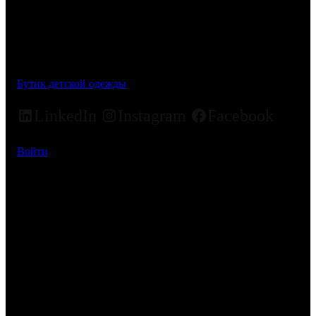
Бутик детской одежды
LinkedIn
Instagram
Facebook
Войти
Простите за пыль! Мы
работаем над чем-то
потрясающим –
возвращайтесь немного
позже!